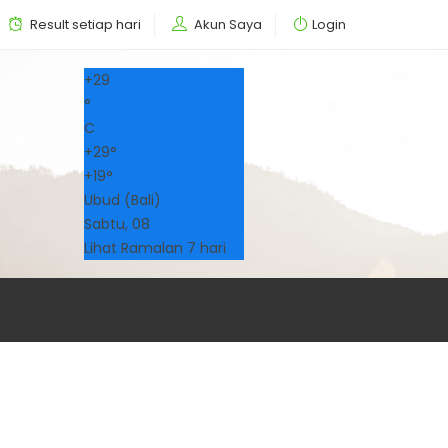
Result setiap hari
Akun Saya
Login
+
29
°
C
+
29°
+
19°
Ubud (Bali)
Sabtu, 08
Lihat Ramalan 7 hari