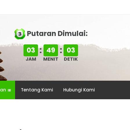
Putaran Dimulai:
:
:
03
49
02
JAM
MENIT
DETIK
ian
Tentang Kami
Hubungi Kami