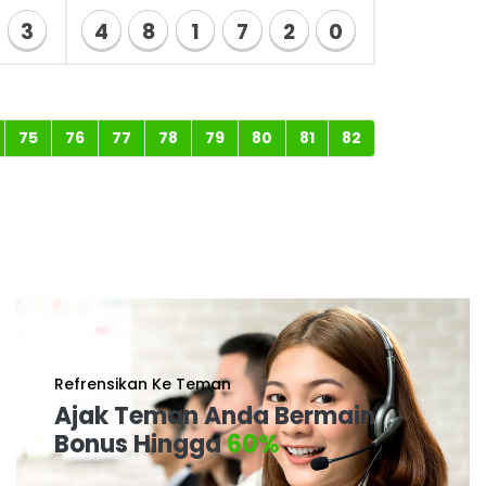
3
4
8
1
7
2
0
75
76
77
78
79
80
81
82
Refrensikan Ke Teman
Ajak Teman Anda Bermain
Bonus Hingga
60%