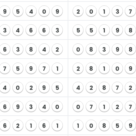
9
5
4
0
9
2
0
1
3
7
3
4
6
6
3
5
5
1
9
8
6
3
8
4
2
0
8
3
9
8
7
5
9
7
1
2
8
1
0
9
4
0
2
9
5
4
2
8
7
2
6
9
3
4
0
0
7
1
2
7
6
2
1
6
1
1
0
8
5
9