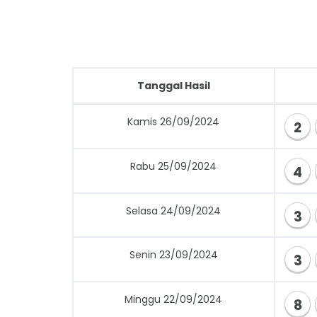
Tanggal Hasil
Kamis 26/09/2024
2
Rabu 25/09/2024
4
Selasa 24/09/2024
3
Senin 23/09/2024
3
Minggu 22/09/2024
8