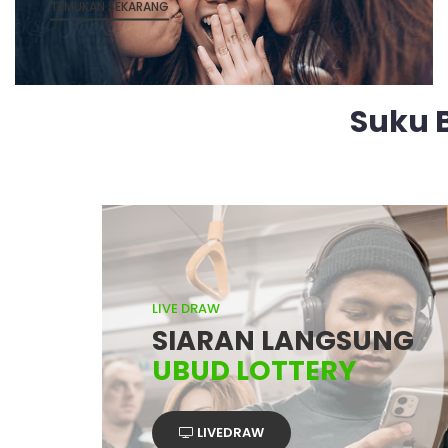
TEMUKAN SEKARANG
Suku 
LIVE DRAW
SIARAN LANGSUNG
UBUD LOTTERY
LIVEDRAW