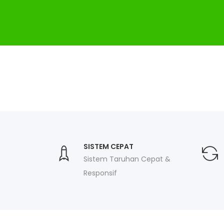
SISTEM CEPAT
Sistem Taruhan Cepat &
Responsif