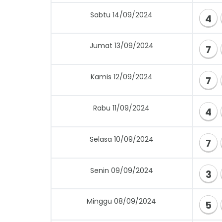
Sabtu 14/09/2024
4
Jumat 13/09/2024
7
Kamis 12/09/2024
7
Rabu 11/09/2024
4
Selasa 10/09/2024
7
Senin 09/09/2024
3
Minggu 08/09/2024
5